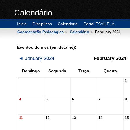
Calendário
Inicio
Disciplinas
Calendario
Portal ESVILELA
Coordenação Pedagógica
►
Calendário
►
February 2024
Eventos do mês (em detalhe):
◄
January 2024
February 2024
Domingo
Segunda
Terça
Quarta
1
4
5
6
7
8
11
12
13
14
15