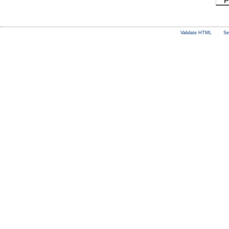
P
Validate HTML
Se