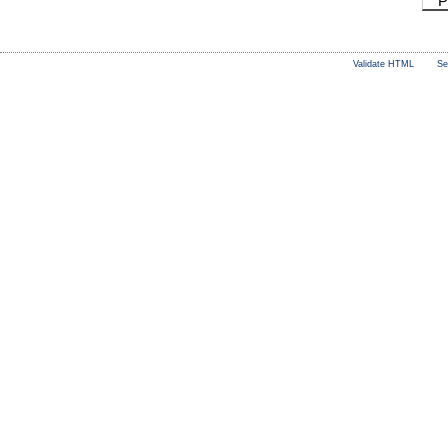
P
Validate HTML
Se