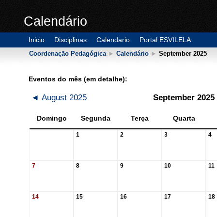
Calendário
Inicio
Disciplinas
Calendario
Portal ESVILELA
Coordenação Pedagógica
►
Calendário
►
September 2025
Eventos do mês (em detalhe):
◄
August 2025
September 2025
Domingo
Segunda
Terça
Quarta
1
2
3
4
7
8
9
10
11
14
15
16
17
18