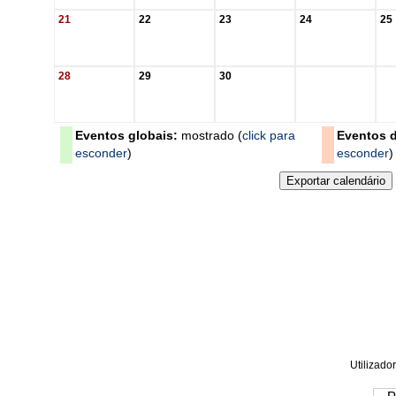
21
22
23
24
25
28
29
30
Eventos globais:
mostrado (
click para
Eventos d
esconder
)
esconder
)
Utilizador