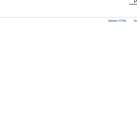
P
Validate HTML
Se