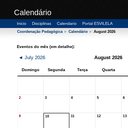
Calendário
Inicio
Disciplinas
Calendario
Portal ESVILELA
Coordenação Pedagógica
►
Calendário
►
August 2026
Eventos do mês (em detalhe):
◄
July 2026
August 2026
Domingo
Segunda
Terça
Quarta
2
3
4
5
6
9
11
12
13
10