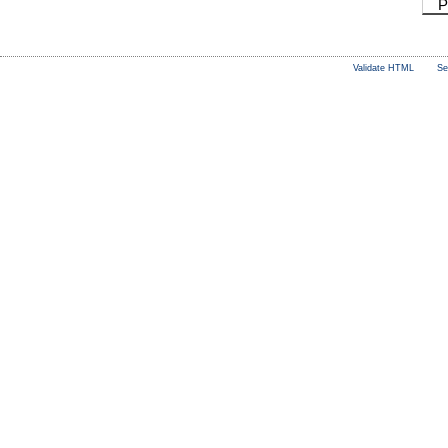
P
Validate HTML
Se