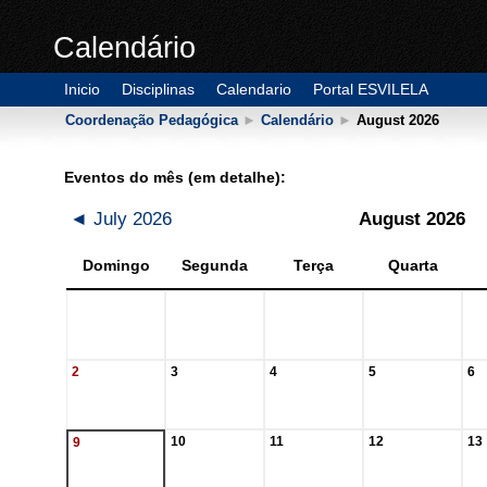
Calendário
Inicio
Disciplinas
Calendario
Portal ESVILELA
Coordenação Pedagógica
►
Calendário
►
August 2026
Eventos do mês (em detalhe):
◄
July 2026
August 2026
Domingo
Segunda
Terça
Quarta
2
3
4
5
6
10
11
12
13
9